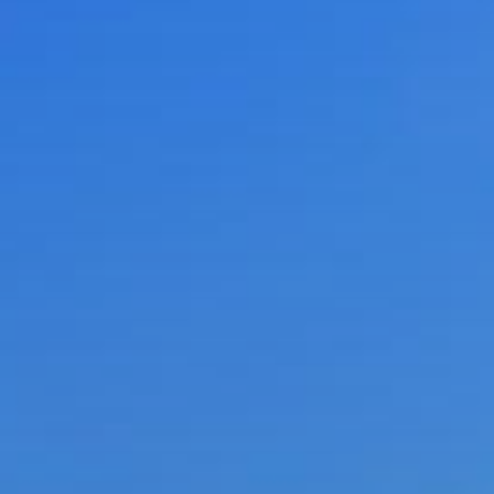
PROJEKTI IN DOGODKI
ODRASLI
WEBMAIL
ARHIV NOVIC
SSOM BLOG
FOMB
EPAS