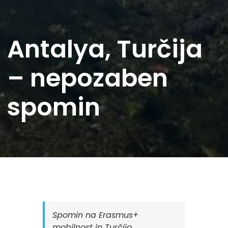
Antalya, Turčija
– nepozaben
spomin
Spomin na Erasmus+
mobilnost in Turčijo