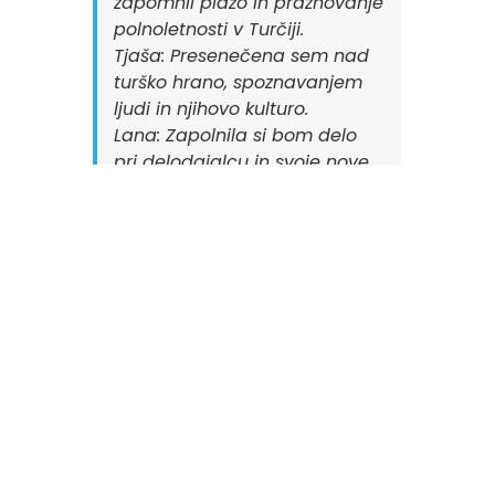
zapomnil plažo in praznovanje
polnoletnosti v Turčiji.
Tjaša: Presenečena sem nad
turško hrano, spoznavanjem
ljudi in njihovo kulturo.
Lana: Zapolnila si bom delo
pri delodajalcu in svoje nove
izkušnje.
Jana: Turčija mi bo ostala v
spominu zaradi spoznavanja
novih ljudi in drugačnega
načina življenja.
Uroš: Všeč mi je bila
raznovrstna izbira hrane.
Ajda: Za vedno si bom
zapomnila “sposojo”
granatnega jabolka.
Prof. Patricija: Najbolj mi bodo
v spominu ostala naša