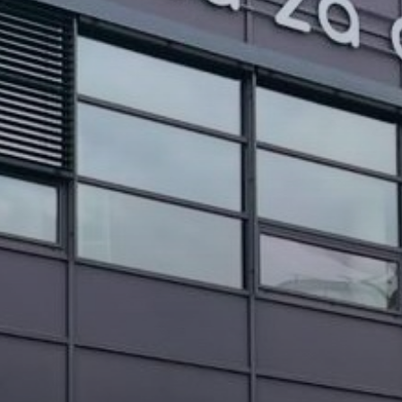
PROJEKTI IN DOGODKI
ODRASLI
WEBMAIL
ARHIV NOVIC
SSOM BLOG
FOMB
EPAS