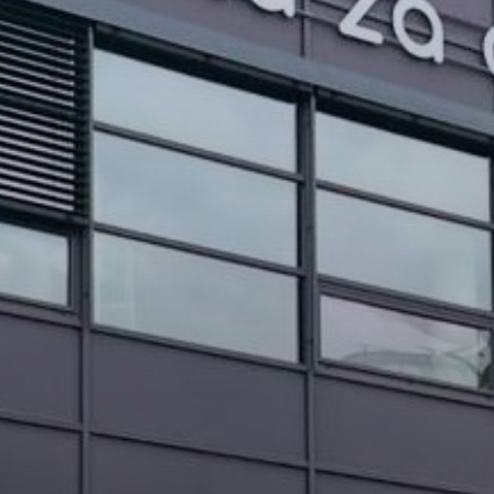
PROJEKTI IN DOGODKI
ODRASLI
WEBMAIL
ARHIV NOVIC
SSOM BLOG
FOMB
EPAS