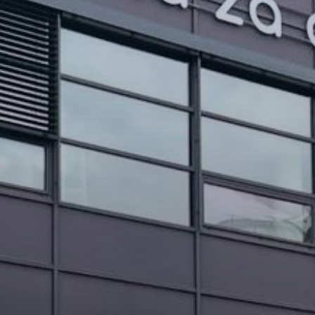
PROJEKTI IN DOGODKI
ODRASLI
WEBMAIL
ARHIV NOVIC
SSOM BLOG
FOMB
EPAS