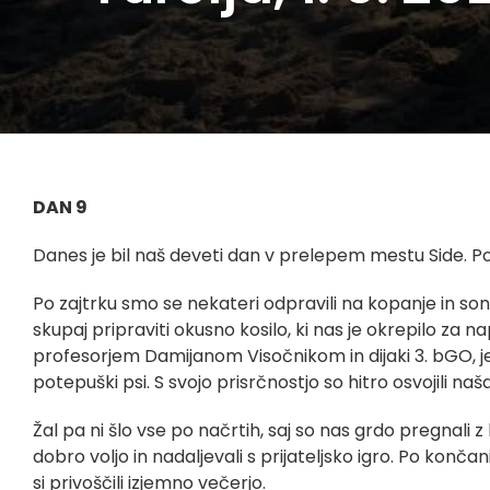
DAN 9
Danes je bil naš deveti dan v prelepem mestu Side. Po
Po zajtrku smo se nekateri odpravili na kopanje in s
skupaj pripraviti okusno kosilo, ki nas je okrepilo za n
profesorjem Damijanom Visočnikom in dijaki 3. bGO, je p
potepuški psi. S svojo prisrčnostjo so hitro osvojili naš
Žal pa ni šlo vse po načrtih, saj so nas grdo pregnali 
dobro voljo in nadaljevali s prijateljsko igro. Po konč
si privoščili izjemno večerjo.