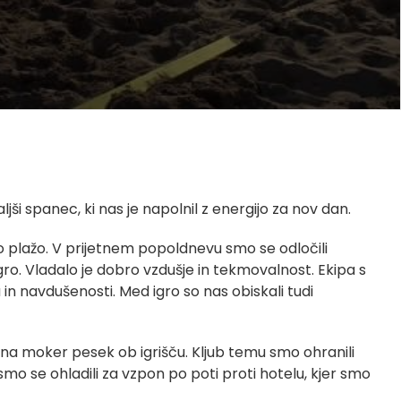
i spanec, ki nas je napolnil z energijo za nov dan.
 plažo. V prijetnem popoldnevu smo se odločili
 igro. Vladalo je dobro vzdušje in tekmovalnost. Ekipa s
 in navdušenosti. Med igro so nas obiskali tudi
ti na moker pesek ob igrišču. Kljub temu smo ohranili
 smo se ohladili za vzpon po poti proti hotelu, kjer smo