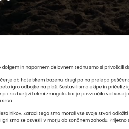
 dolgem in napornem delovnem tednu smo si privoščili daljš
ončenje ob hotelskem bazenu, drugi pa na prelepo peščeno
apeto igro odbojke na plaži. Sestavili smo ekipe in pričeli z
o razburljivi tekmi zmagala, kar je povzročilo val veselja
a srca.
z ležalnikov. Zaradi tega smo morali vse svoje stvari odloži
ani igri smo se osvežili v morju ob sončnem zahodu. Prijetno