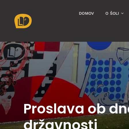
Skip
to
DOMOV
O ŠOLI
content
Proslava ob d
državnosti