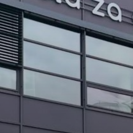
PROJEKTI IN DOGODKI
ODRASLI
WEBMAIL
ARHIV NOVIC
SSOM BLOG
FOMB
EPAS