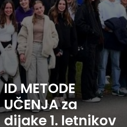
ID METODE
UČENJA za
dijake 1. letnikov