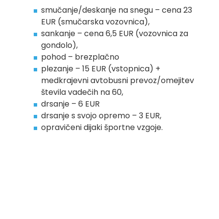
smučanje/deskanje na snegu – cena 23
EUR (smučarska vozovnica),
sankanje – cena 6,5 EUR (vozovnica za
gondolo),
pohod – brezplačno
plezanje – 15 EUR (vstopnica) +
medkrajevni avtobusni prevoz/omejitev
števila vadečih na 60,
drsanje – 6 EUR
drsanje s svojo opremo – 3 EUR,
opravičeni dijaki športne vzgoje.
Plačilo dejavnosti bo po položnici.
3. letnik vseh programov
Pozdravljeni!