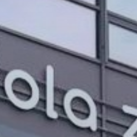
PROJEKTI IN DOGODKI
ODRASLI
WEBMAIL
ARHIV NOVIC
SSOM BLOG
FOMB
EPAS