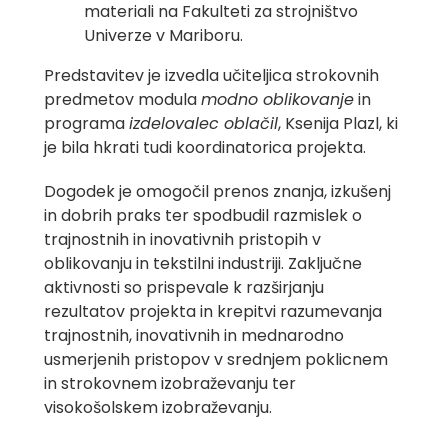
materiali na Fakulteti za strojništvo
Univerze v Mariboru.
Predstavitev je izvedla učiteljica strokovnih
predmetov modula
modno oblikovanje
in
programa
izdelovalec oblačil
, Ksenija Plazl, ki
je bila hkrati tudi koordinatorica projekta.
Dogodek je omogočil prenos znanja, izkušenj
in dobrih praks ter spodbudil razmislek o
trajnostnih in inovativnih pristopih v
oblikovanju in tekstilni industriji. Zaključne
aktivnosti so prispevale k razširjanju
rezultatov projekta in krepitvi razumevanja
trajnostnih, inovativnih in mednarodno
usmerjenih pristopov v srednjem poklicnem
in strokovnem izobraževanju ter
visokošolskem izobraževanju.