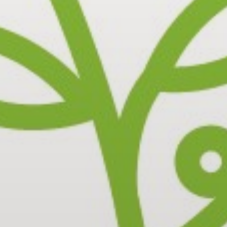
PROJEKTI IN DOGODKI
ODRASLI
WEBMAIL
ARHIV NOVIC
SSOM BLOG
FOMB
EPAS