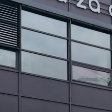
PROJEKTI IN DOGODKI
ODRASLI
WEBMAIL
ARHIV NOVIC
SSOM BLOG
FOMB
EPAS