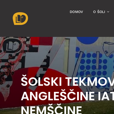
Skip
to
DOMOV
O ŠOLI
content
ŠOLSKI TEKMOV
ANGLEŠČINE IAT
NEMŠČINE