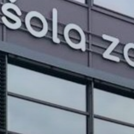
PROJEKTI IN DOGODKI
ODRASLI
WEBMAIL
ARHIV NOVIC
SSOM BLOG
FOMB
EPAS