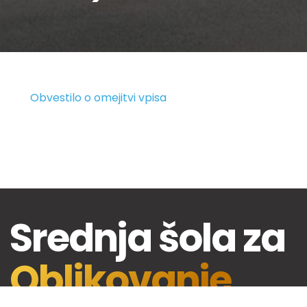
Obvestilo o omejitvi vpisa
Srednja šola za
Oblikovanje