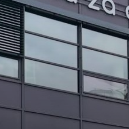
PROJEKTI IN DOGODKI
ODRASLI
WEBMAIL
ARHIV NOVIC
SSOM BLOG
FOMB
EPAS