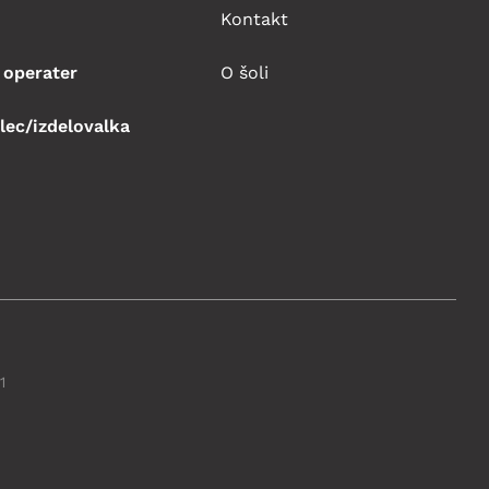
Kontakt
 operater
O šoli
lec/izdelovalka
1