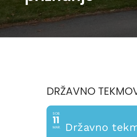
DRŽAVNO TEKMOV
SOB.
11
Državno tekm
MAR.