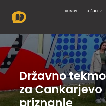
Skip
to
DOMOV
O ŠOLI
content
Državno tekmo
za Cankarjevo
priznanje