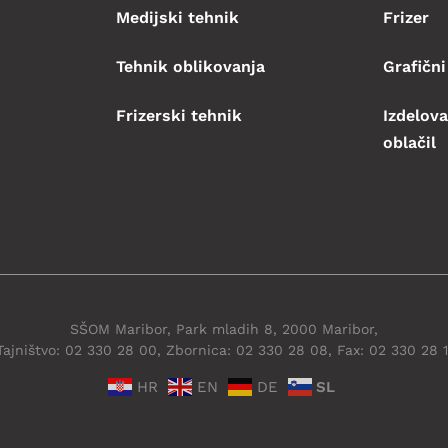
Medijski tehnik
Frizer
Tehnik oblikovanja
Grafični
Frizerski tehnik
Izdelova
oblačil
SŠOM Maribor, Park mladih 8, 2000 Maribor,
Tajništvo: 02 330 28 00, Zbornica: 02 330 28 08, Fax: 02 330 28 1
HR
EN
DE
SL