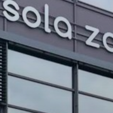
PROJEKTI IN DOGODKI
ODRASLI
WEBMAIL
ARHIV NOVIC
SSOM BLOG
FOMB
EPAS