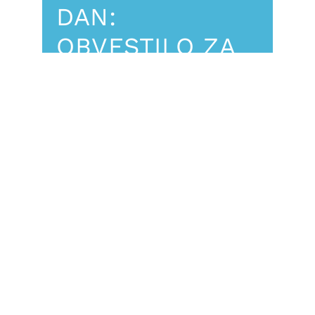
DAN:
OBVESTILO ZA
DIJAKE IN
DIJAKINJE 1.
LETNIKOV
Event Details
Drage dijakinje in dijaki,
obveščamo vas, da se bomo
prvi šolski dan,
1. 9. 2025, ob 8. uri zbrali v avli šole
.
Ob prihodu boste pri učiteljih – informatorjih
izvedeli, v kateri razred ste razporejeni in kdo
je vaš razrednik. Prosimo, da nato sedete na