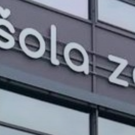
PROJEKTI IN DOGODKI
ODRASLI
WEBMAIL
ARHIV NOVIC
SSOM BLOG
FOMB
EPAS